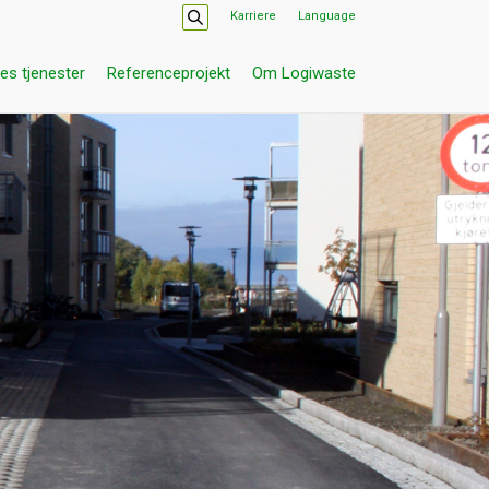
Karriere
Language
es tjenester
Referenceprojekt
Om Logiwaste