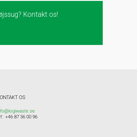
øjssug? Kontakt os!
ONTAKT OS
nfo@logiwaste.se
lf.: +46 87 36 00 96