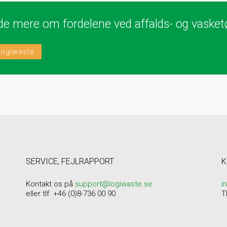
ide mere om fordelene ved affalds- og vasket
Logiwaste
SERVICE, FEJLRAPPORT
K
Kontakt os på
support@logiwaste.se
i
eller tlf. +46 (0)8-736 00 90
T