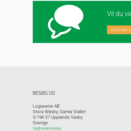
Vil du v
Kontakt 
BESØG OS
Logiwaste AB
Stora Wäsby, Gamla Stallet
S-194 37 Upplands Väsby
Sverige
Vejbeskrivelse