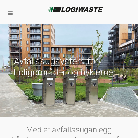
Avfallssugsystem for
boligområder og bykjerner
Med et avfallssuganlegg