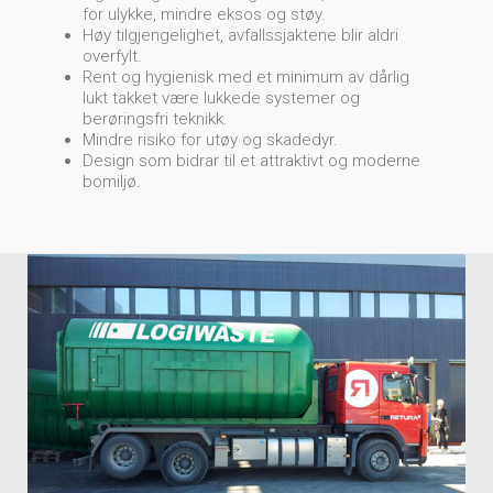
for ulykke, mindre eksos og støy.
Høy tilgjengelighet, avfallssjaktene blir aldri
overfylt.
Rent og hygienisk med et minimum av dårlig
lukt takket være lukkede systemer og
berøringsfri teknikk.
Mindre risiko for utøy og skadedyr.
Design som bidrar til et attraktivt og moderne
bomiljø.