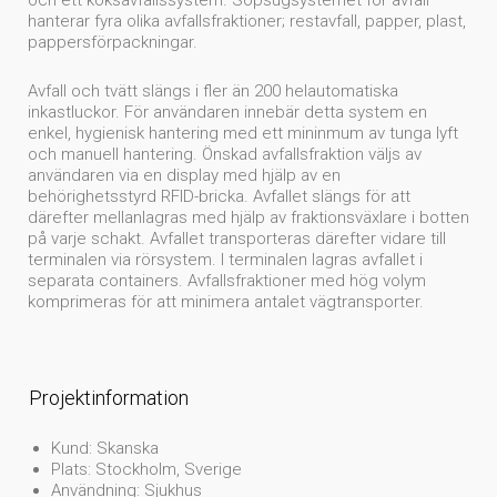
och ett köksavfallssystem. Sopsugsystemet för avfall
hanterar fyra olika avfallsfraktioner; restavfall, papper, plast,
pappersförpackningar.
Avfall och tvätt slängs i fler än 200 helautomatiska
inkastluckor. För användaren innebär detta system en
enkel, hygienisk hantering med ett mininmum av tunga lyft
och manuell hantering. Önskad avfallsfraktion väljs av
användaren via en display med hjälp av en
behörighetsstyrd RFID-bricka. Avfallet slängs för att
därefter mellanlagras med hjälp av fraktionsväxlare i botten
på varje schakt. Avfallet transporteras därefter vidare till
terminalen via rörsystem. I terminalen lagras avfallet i
separata containers. Avfallsfraktioner med hög volym
komprimeras för att minimera antalet vägtransporter.
Projektinformation
Kund: Skanska
Plats: Stockholm, Sverige
Användning: Sjukhus