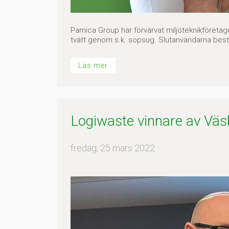
Pamica Group har förvärvat miljöteknikföreta
tvätt genom s.k. sopsug. Slutanvändarna bes
Läs mer
Logiwaste vinnare av Vä
fredag, 25 mars 2022