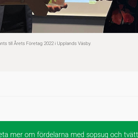
nts till Årets Företag 2022 i Upplands Väsby.
 veta mer om fördelarna med sopsug och tvät