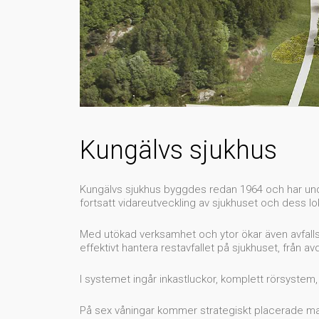
Kungälvs sjukhus
Kungälvs sjukhus byggdes redan 1964 och har under 
fortsatt vidareutveckling av sjukhuset och dess l
Med utökad verksamhet och ytor ökar även avfalls
effektivt hantera restavfallet på sjukhuset, från avd
I systemet ingår inkastluckor, komplett rörsystem
På sex våningar kommer strategiskt placerade manu