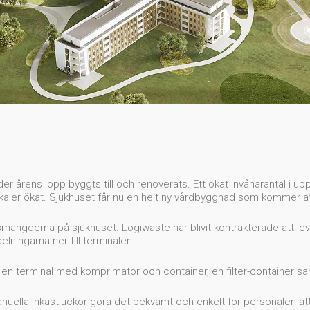
årens lopp byggts till och renoverats. Ett ökat invånarantal i upp
okaler ökat. Sjukhuset får nu en helt ny vårdbyggnad som kommer at
mängderna på sjukhuset. Logiwaste har blivit kontrakterade att le
elningarna ner till terminalen.
, en terminal med komprimator och container, en filter-container s
ella inkastluckor göra det bekvämt och enkelt för personalen att 