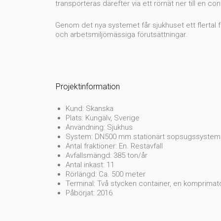
transporteras därefter via ett rörnät ner till en co
Genom det nya systemet får sjukhuset ett flertal f
och arbetsmiljömässiga förutsättningar.
Projektinformation
Kund: Skanska
Plats: Kungälv, Sverige
Användning: Sjukhus
System: DN500 mm stationärt sopsugssystem
Antal fraktioner: En. Restavfall
Avfallsmängd: 385 ton/år
Antal inkast: 11
Rörlängd: Ca. 500 meter
Terminal: Två stycken container, en komprimat
Påbörjat: 2016