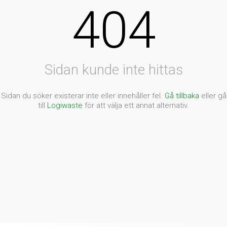
404
Sidan kunde inte hittas
Sidan du söker existerar inte eller innehåller fel.
Gå tillbaka
eller gå
till
Logiwaste
för att välja ett annat alternativ.